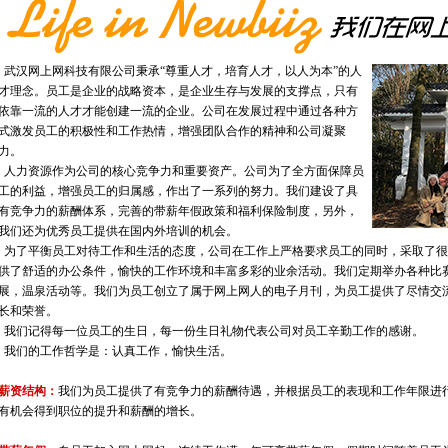
武汉网上网科技有限公司秉承“尊重人才，培育人才，以人为本”的人
才理念。员工是企业的战略资本，是企业生存与发展的支撑点，只有
依靠一流的人才才能创建一流的企业。公司在发展过程中通过各种方
式激发员工的积极性和工作热情，增强团队合作的精神和公司凝聚
力。
人力资源作为公司的核心竞争力和重要资产。公司为了全方面保障员
工的利益，增强员工的归属感，作出了一系列的努力。我们建设了具
有竞争力的薪酬体系，完善的带薪年假政策和福利保险制度，另外，
我们还为优秀员工提供在国内外培训的机会。
为了平衡员工对待工作和生活的态度，公司在工作上严格要求员工的同时，采取了很
供了舒适的办公条件，愉快的工作环境和丰富多彩的业余活动。我们定期举办各种比
展，温泉活动等。我们为员工创立了属于网上网人的电子月刊，为员工提供了尽情交
长和荣誉。
我们记得每一位员工的生日，每一份生日礼物代表公司对员工辛勤工作的感谢。
我们的工作哲学是：认真工作，愉快生活。
薪资结构：
我们为员工提供了有竞争力的薪酬待遇，并根据员工的表现和工作年限进
有机会得到职位的提升和薪酬的增长。