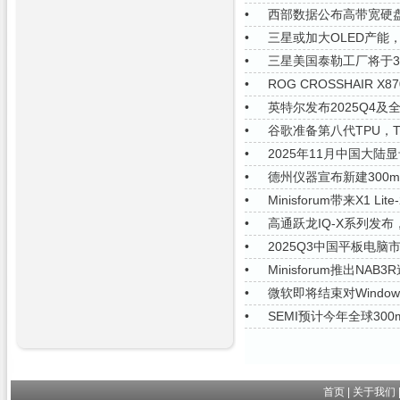
•
西部数据公布高带宽硬
•
三星或加大OLED产能
•
三星美国泰勒工厂将于3
•
ROG CROSSHAIR 
•
英特尔发布2025Q4
•
谷歌准备第八代TPU，TP
•
2025年11月中国大
•
德州仪器宣布新建300
•
Minisforum带来X1 
•
高通跃龙IQ-X系列发布
•
2025Q3中国平板电脑
•
Minisforum推出NAB
•
微软即将结束对Windo
•
SEMI预计今年全球3
首页
|
关于我们